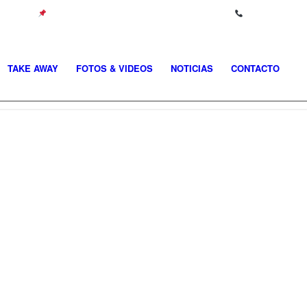
C/Camargo, 28691, Villanueva de la Cañada Madrid
-
918.12.57.25
TAKE AWAY
FOTOS & VIDEOS
NOTICIAS
CONTACTO