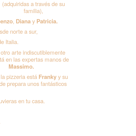
(adquiridas a través de su
familia),
cenzo
,
Diana
y
Patricia.
desde norte a
sur,
 Italia.
 otro arte indiscutiblemente
tá en las
expertas manos de
Massimo.
 la pizzeria está
Franky
y su
nde
prepara unos fantásticos
tuvieras
en tu casa.
a